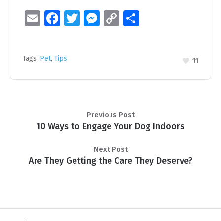
E
Fa
T
M
C
S
m
ce
wi
es
o
h
ai
b
tt
se
p
ar
Tags:
Pet
,
Tips
l
o
er
n
y
e
11
o
g
Li
k
er
n
k
Previous Post
10 Ways to Engage Your Dog Indoors
Next Post
Are They Getting the Care They Deserve?