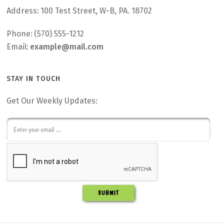
Address:
100 Test Street, W-B, PA. 18702
Phone:
(570) 555-1212
Email:
example@mail.com
STAY IN TOUCH
Get Our Weekly Updates:
E
m
C
a
A
i
P
l
T
C
H