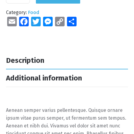
Category:
Food
E
Fa
T
M
C
S
m
ce
wi
es
o
h
ai
b
tt
se
p
ar
l
o
er
n
y
e
o
g
Li
Description
k
er
n
k
Additional information
Aenean semper varius pellentesque. Quisque ornare
ipsum vitae purus semper, ut fermentum sem tempus.
Aenean et nibh dui. Vivamus vel dolor sit amet nunc
tincidunt congue sit amet nec enim. Phasellus finibus