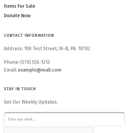
Items For Sale
Donate Now
CONTACT INFORMATION
Address:
100 Test Street, W-B, PA. 18702
Phone:
(570) 555-1212
Email:
example@mail.com
STAY IN TOUCH
Get Our Weekly Updates:
E
m
C
a